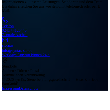
Informationen zu unseren Leistungen, Standorten und dem Team.
Bis dahin erreichen Sie uns wie gewohnt telefonisch oder per E-
Mail.
Telefon
0241 / 4125440
Zentrale Aachen
E-Mail
info@syntax-stb.de
Werktags Antwort binnen 24 h
Standorte
Aachen · Düren · Potsdam
Termine nach Vereinbarung
©
2026
synTax Steuerberatungsgesellschaft — Haas & Priebe
PartGmbB
Impressum
Datenschutz