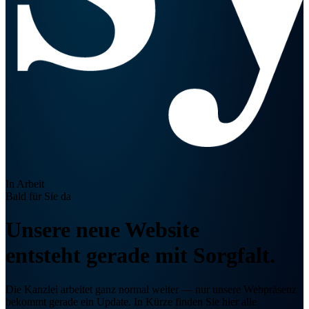
In Arbeit
Bald für Sie da
Unsere neue Website
entsteht gerade
mit Sorgfalt.
Die Kanzlei arbeitet ganz normal weiter — nur unsere Webpräsenz
bekommt gerade ein Update. In Kürze finden Sie hier alle