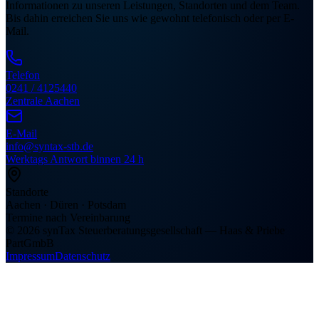
Informationen zu unseren Leistungen, Standorten und dem Team.
Bis dahin erreichen Sie uns wie gewohnt telefonisch oder per E-
Mail.
Telefon
0241 / 4125440
Zentrale Aachen
E-Mail
info@syntax-stb.de
Werktags Antwort binnen 24 h
Standorte
Aachen · Düren · Potsdam
Termine nach Vereinbarung
©
2026
synTax Steuerberatungsgesellschaft — Haas & Priebe
PartGmbB
Impressum
Datenschutz