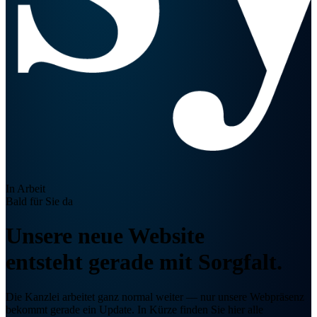
In Arbeit
Bald für Sie da
Unsere neue Website
entsteht gerade
mit Sorgfalt.
Die Kanzlei arbeitet ganz normal weiter — nur unsere Webpräsenz
bekommt gerade ein Update. In Kürze finden Sie hier alle