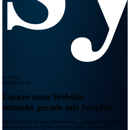
In Arbeit
Bald für Sie da
Unsere neue Website
entsteht gerade
mit Sorgfalt.
Die Kanzlei arbeitet ganz normal weiter — nur unsere Webpräsenz
bekommt gerade ein Update. In Kürze finden Sie hier alle