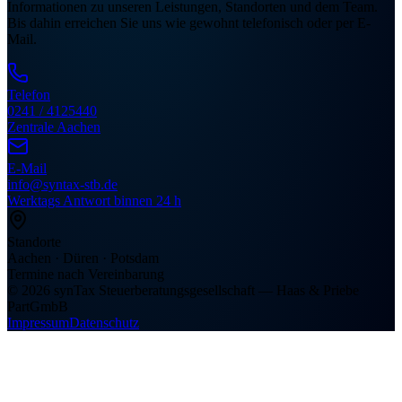
Informationen zu unseren Leistungen, Standorten und dem Team.
Bis dahin erreichen Sie uns wie gewohnt telefonisch oder per E-
Mail.
Telefon
0241 / 4125440
Zentrale Aachen
E-Mail
info@syntax-stb.de
Werktags Antwort binnen 24 h
Standorte
Aachen · Düren · Potsdam
Termine nach Vereinbarung
©
2026
synTax Steuerberatungsgesellschaft — Haas & Priebe
PartGmbB
Impressum
Datenschutz